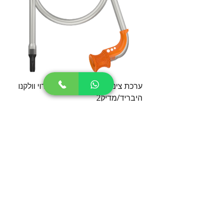
ערכת צינור שאיפה למכשיר אידוי וולקנו
היבריד/מדיק2
מחיר