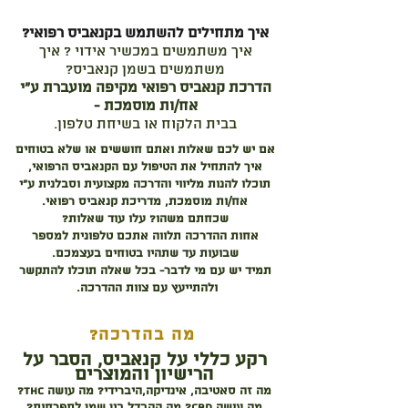
איך מתחילים להשתמש בקנאביס רפואי?
איך משתמשים במכשיר אידוי ? איך
משתמשים בשמן קנאביס?
הדרכת קנאביס רפואי מקיפה מועברת ע"י
אח/ות מוסמכת -
בבית הלקוח או בשיחת טלפון.
אם יש לכם שאלות ואתם חוששים או שלא בטוחים
איך להתחיל את הטיפול עם הקנאביס הרפואי,
תוכלו להנות מליווי והדרכה מקצועית וסבלנית ע"י
אח/ות מוסמכת, מדריכת קנאביס רפואי.
שכחתם משהו? עלו עוד שאלות?
אחות ההדרכה תלווה אתכם טלפונית למספר
שבועות עד שתהיו בטוחים בעצמכם.
תמיד יש עם מי לדבר- בכל שאלה תוכלו להתקשר
ולהתייעץ עם צוות ההדרכה.
מה בהדרכה?
רקע כללי על קנאביס, הסבר על
הרישיון והמוצרים
מה זה סאטיבה, אינדיקה,היברידי? מה עושה THC?
מה עושה CBD? מה ההבדל בין שמן לתפרחות?