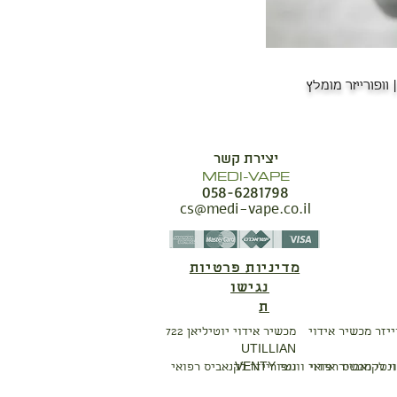
| וופורייזר מומלץ
יצירת קשר
MEDI-VAPE
058-6281798
cs@medi-vape.co.il
מדיניות פרטיות
נגישו
ת
מכשיר אידוי יוטיליאן 722
UTILLIAN
וי לקנאביס רפואי
ונטי מכשיר אידוי וונטי VENTY
וופור
ייזר לקנאביס רפואי