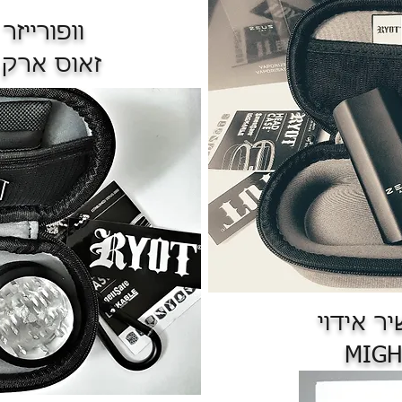
וופורייזר
זאוס ארק ZEUS ARC
יר אידוי