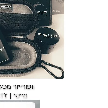
וופורייזר מכש
מייטי | MIGHTY