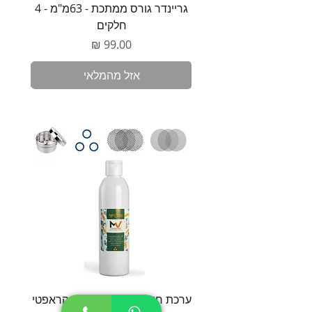
גריינדר גורס ממתכת - 63מ"מ - 4
משקל 
חלקים
מחיר
אזל מהמלאי
ערכת חידוש למייטי פלוס / קראפטי
סט חל