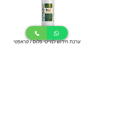
ערכת חידוש למייטי פלוס / קראפטי
סט חל
מחיר
הוספה לסל
יצירת קשר
MEDI-VAPE
058-6281798
cs@medi-vape.co.il