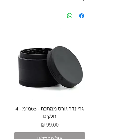
גריינדר גורס ממתכת - 63מ"מ - 4
משקל 
חלקים
מחיר
אזל מהמלאי