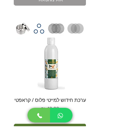
ערכת חידוש למייטי פלוס / קראפטי
סט חל
מחיר
הוספה לסל