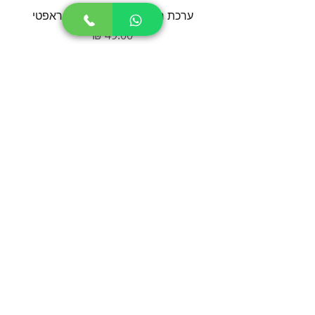
ערכת חידוש למייטי פלוס / קראפטי
סט חל
מחיר
הוספה לסל
יצירת קשר
MEDI-VAPE
058-6281798
cs@medi-vape.co.il
הרשמה