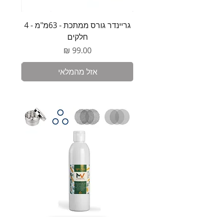
גריינדר גורס ממתכת - 63מ"מ - 4
משקל 
חלקים
מחיר
אזל מהמלאי