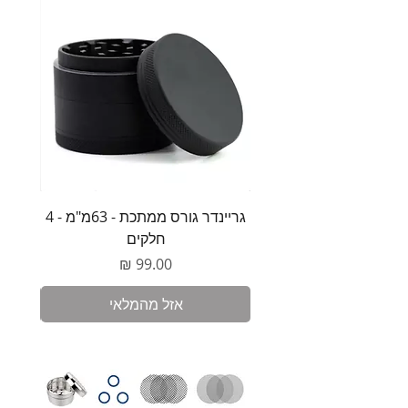
גריינדר גורס ממתכת - 63מ"מ - 4
משקל 
חלקים
מחיר
אזל מהמלאי