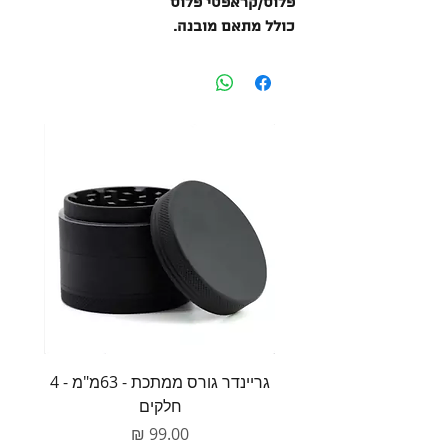
פלוס/קראפטי פלוס
כולל מתאם מובנה.
גריינדר גורס ממתכת - 63מ"מ - 4
משקל 
חלקים
מחיר