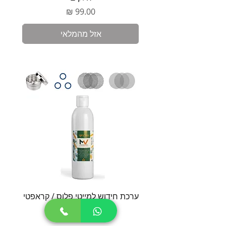
מחיר
אזל מהמלאי
ערכת חידוש למייטי פלוס / קראפטי
סט חל
מחיר