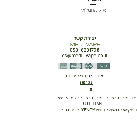
אזל מהמלאי
יצירת קשר
MEDI-VAPE
058-6281798
cs@medi-vape.co.il
מדיניות פרטיות
נגישו
ת
מכשיר אידוי יוטיליאן 722
UTILLIAN
וי לקנאביס רפואי
ונטי מכשיר אידוי וונטי VENTY
וופור
ייזר לקנאביס רפואי