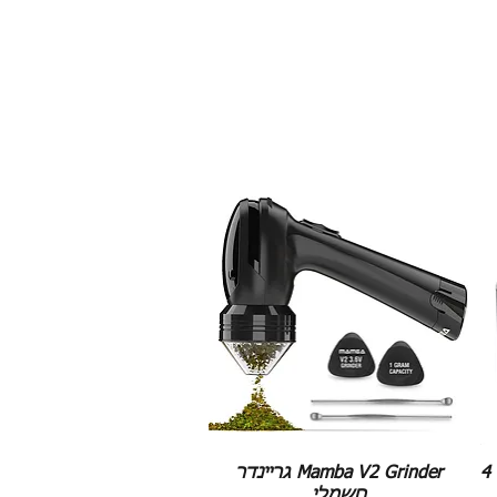
גריינדר גורס ממתכת - 63מ"מ - 4
Mamba V2 Grinder גריינדר
חשמלי