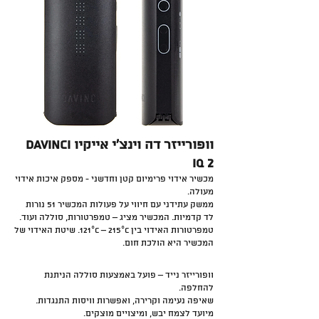
וופורייזר דה וינצ’י אייקיו davinci
iq 2
מכשיר אידוי פרימיום קטן וחדשני - מספק איכות אידוי
מעולה.
ממשק עתידני עם חיווי על פעולות המכשיר 51 נורות
לד קדמיות. המכשיר מציג – טמפרטורות, סוללה ועוד.
טמפרטורות האידוי בין 121°C – 215°C. שיטת האידוי של
המכשיר היא הולכת חום.
וופורייזר נייד – פועל באמצעות סוללה הניתנת
להחלפה.
שאיפה נעימה וקרירה, ואפשרות וויסות התנגדות.
מיועד לצמח יבש, ומיצויים מוצקים.